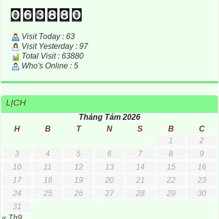
Visit Today : 63
Visit Yesterday : 97
Total Visit : 63880
Who's Online : 5
LỊCH
Tháng Tám 2026
H
B
T
N
S
B
C
1
2
3
4
5
6
7
8
9
10
11
12
13
14
15
16
17
18
19
20
21
22
23
24
25
26
27
28
29
30
31
« Th9