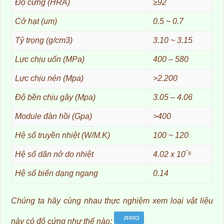
Độ cứng (HRA)
≥92
Cở hạt (um)
0.5 ~ 0.7
Tỷ trọng (g/cm3)
3.10 ~ 3.15
Lực chịu uốn (MPa)
400 – 580
Lực chịu nén (Mpa)
>2.200
Độ bền chịu gãy (Mpa)
3.05 – 4.06
Module đàn hồi (Gpa)
>400
Hệ số truyền nhiệt (W/M.K)
100 ~ 120
Hệ số dãn nở do nhiệt
4.02 x 10‾⁶
Hệ số biến dạng ngang
0.14
Chúng ta hãy cùng nhau thực nghiệm xem loại vật liệu
(SSIC)
này có độ cứng như thế nào: