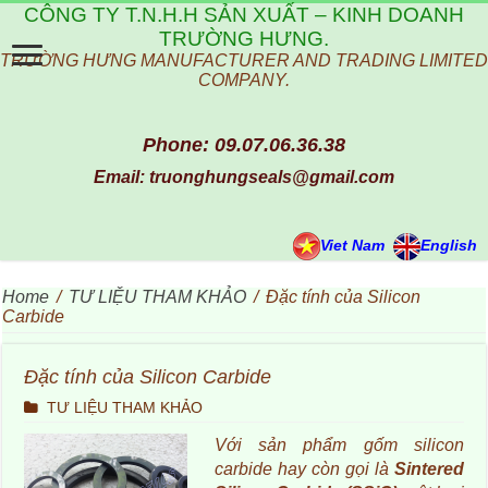
CÔNG TY T.N.H.H SẢN XUẤT – KINH DOANH
TRƯỜNG HƯNG.
TRƯỜNG HƯNG MANUFACTURER AND TRADING LIMITED
COMPANY.
Phone: 09.07.06.36.38
Email: truonghungseals@gmail.com
Viet Nam
English
Home
/
TƯ LIỆU THAM KHẢO
/
Đặc tính của Silicon
Carbide
Đặc tính của Silicon Carbide
TƯ LIỆU THAM KHẢO
Với sản phẩm gốm silicon
carbide hay còn gọi là
Sintered