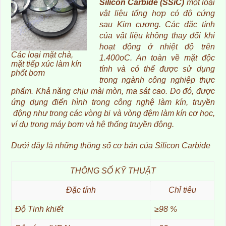
Silicon Carbide (SSiC)
một loại
vật liệu tổng hợp có độ cứng
sau Kim cương. Các đặc tính
của vật liệu không thay đổi khi
hoạt động ở nhiệt độ trên
Các loại mặt chà,
1.400oC. An toàn về mặt độc
mặt tiếp xúc làm kín
tính và có thể được sử dụng
phốt bơm
trong ngành công nghiệp thực
phẩm. Khả năng chịu mài mòn, ma sát cao. Do đó, được
ứng dụng điển hình trong công nghệ làm kín, truyền
động như trong các vòng bi và vòng đệm làm kín cơ học,
ví dụ trong máy bơm và hệ thống truyền động.
Dưới đây là những thông số cơ bản của Silicon Carbide
THÔNG SỐ KỸ THUẬT
Đặc tính
Chỉ tiêu
Độ Tinh khiết
≥98 %